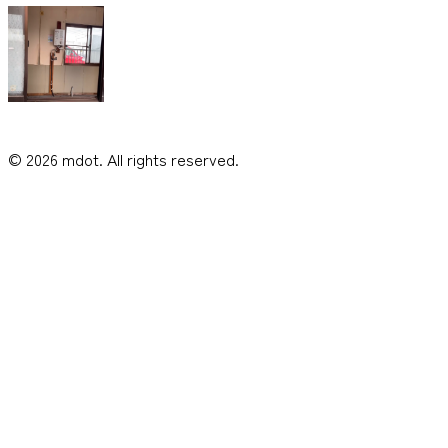
©
2026
mdot. All rights reserved.